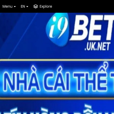
Menu
EN
Explore