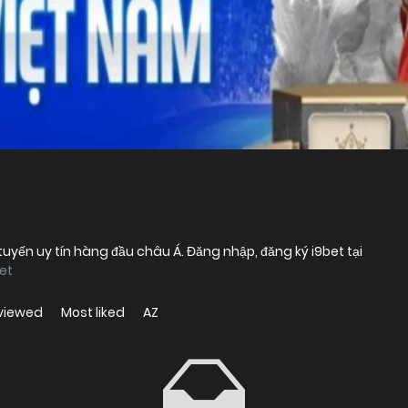
tuyến uy tín hàng đầu châu Á. Đăng nhập, đăng ký i9bet tại
net
viewed
Most liked
AZ