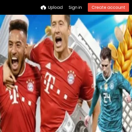
Upload
Sign in
Create account