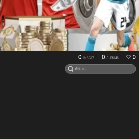
0
0
0
IMAGES
ALBUMS