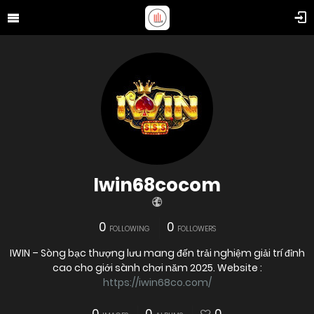
Iwin68cocom
0
0
FOLLOWING
FOLLOWERS
IWIN – Sòng bạc thượng lưu mang đến trải nghiệm giải trí đỉnh
cao cho giới sành chơi năm 2025. Website :
https://iwin68co.com/