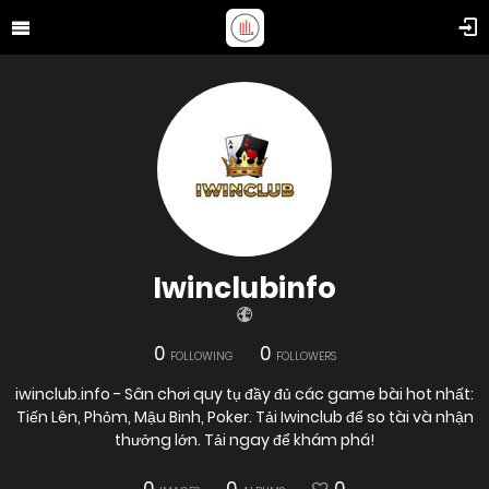
Iwinclubinfo
0
0
FOLLOWING
FOLLOWERS
iwinclub.info - Sân chơi quy tụ đầy đủ các game bài hot nhất:
Tiến Lên, Phỏm, Mậu Binh, Poker. Tải Iwinclub để so tài và nhận
thưởng lớn. Tải ngay để khám phá!