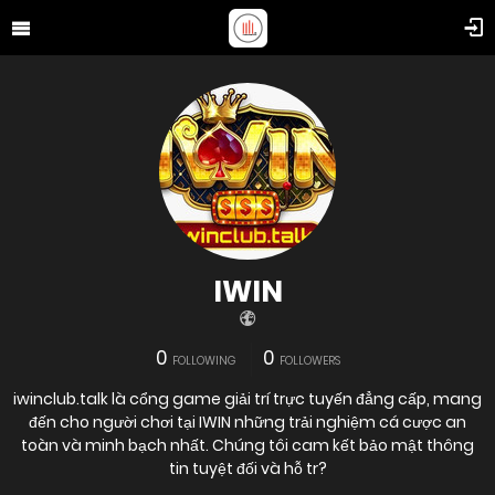
IWIN
0
0
FOLLOWING
FOLLOWERS
iwinclub.talk là cổng game giải trí trực tuyến đẳng cấp, mang
đến cho người chơi tại IWIN những trải nghiệm cá cược an
toàn và minh bạch nhất. Chúng tôi cam kết bảo mật thông
tin tuyệt đối và hỗ tr?