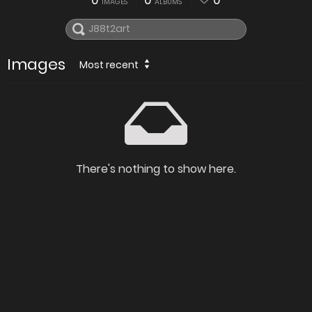
0
0
0
IMAGES
ALBUMS
Images
Most recent
There's nothing to show here.