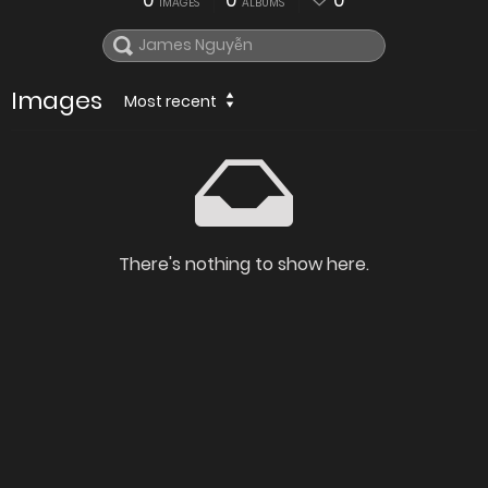
0
0
0
IMAGES
ALBUMS
Images
Most recent
There's nothing to show here.