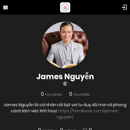
James Nguyễn
0
0
FOLLOWING
FOLLOWERS
James Nguyễn là cá nhân nổi bật với tư duy đổi mới và phong
cách làm việc linh hoạt
https://temibook.com/james-
nguyen/