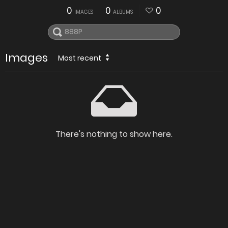
0
0
0
IMAGES
ALBUMS
Images
Most recent
There's nothing to show here.