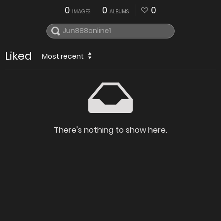
0
0
0
IMAGES
ALBUMS
Liked
Most recent
There's nothing to show here.