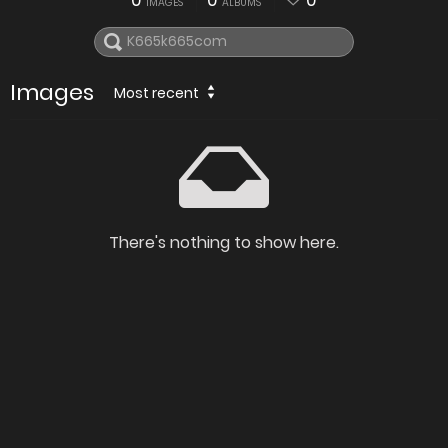
0
0
0
IMAGES
ALBUMS
Images
Most recent
There's nothing to show here.