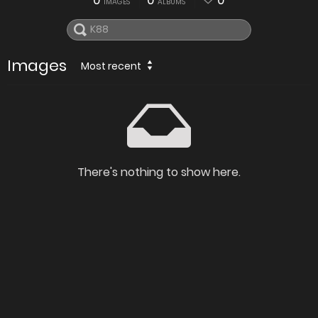
0
0
0
IMAGES
ALBUMS
Images
Most recent
There's nothing to show here.