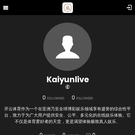
Kaiyunlive
0
0
FOLLOWING
FOLLOWERS
开云体育作为一个在亚洲乃至全球博彩娱乐领域享有盛誉的综合性平
台，致力于为广大用户提供安全、公平、多元化的在线娱乐体验。它
不仅是体育爱好者的天堂，更是渴望体验极致真人娱乐、