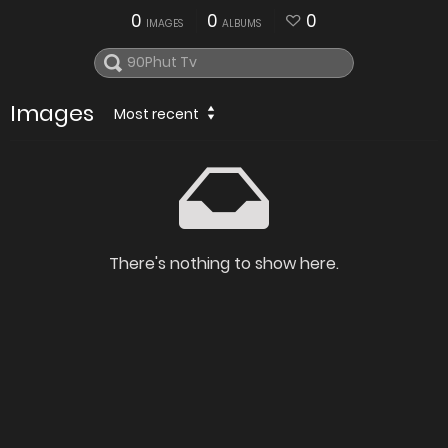
0
0
0
IMAGES
ALBUMS
Images
Most recent
There's nothing to show here.