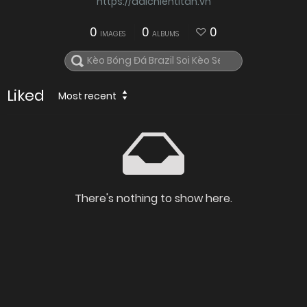
https://daichientitan.vn
0
0
0
IMAGES
ALBUMS
Liked
Most recent
There's nothing to show here.