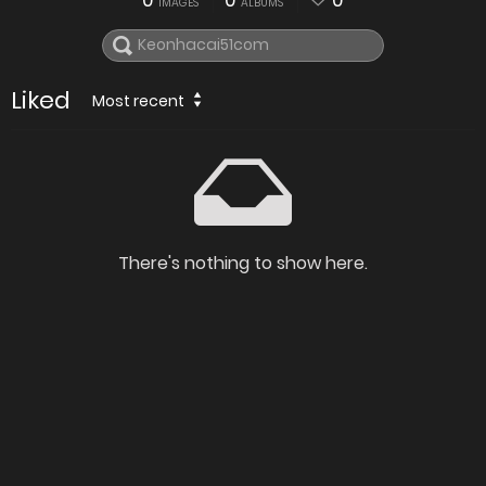
0
0
0
IMAGES
ALBUMS
Liked
Most recent
There's nothing to show here.