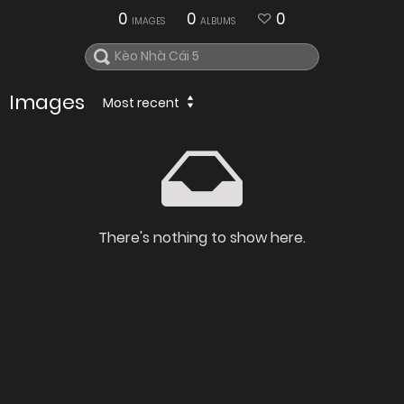
0
0
0
IMAGES
ALBUMS
Images
Most recent
There's nothing to show here.