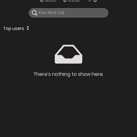
0
0
0
IMAGES
ALBUMS
Top users
There's nothing to show here.