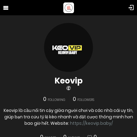
Keovip
0
0
FOLLOWING
FOLLOWERS
Keovip là cầu nối tin cậy giữa người chơi và các nhà cái uy tín,
giúp bạn tra cứu tỷ lệ kèo nhanh và đặt cược thông minh hơn
bao giờ hết. Website:
https://keovip.baby/