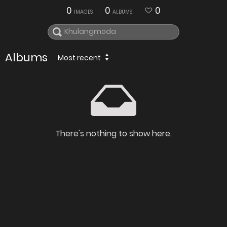
0
0
0
IMAGES
ALBUMS
Albums
Most recent
There's nothing to show here.