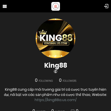
King88
0
0
FOLLOWING
FOLLOWERS
King88 cung cấp môi trường giải trí cá cược trực tuyến hiện
đại, nổi bật với các sản phẩm như cá cược thể thao, Website:
https://king88a.us.com/