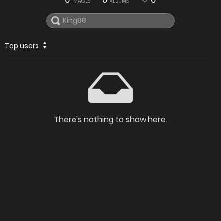
0
0
0
IMAGES
ALBUMS
Top users
There's nothing to show here.