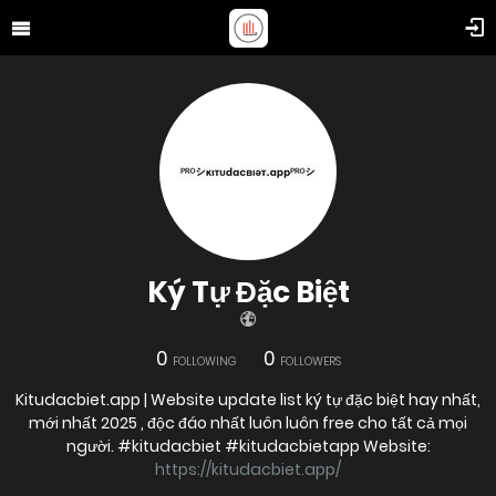
Ký Tự Đặc Biệt
0
0
FOLLOWING
FOLLOWERS
Kitudacbiet.app | Website update list ký tự đặc biệt hay nhất,
mới nhất 2025 , độc đáo nhất luôn luôn free cho tất cả mọi
người. #kitudacbiet #kitudacbietapp Website:
https://kitudacbiet.app/