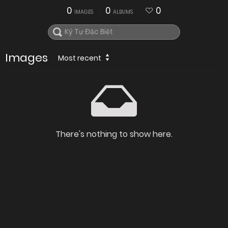
0
0
0
IMAGES
ALBUMS
Images
Most recent
There's nothing to show here.