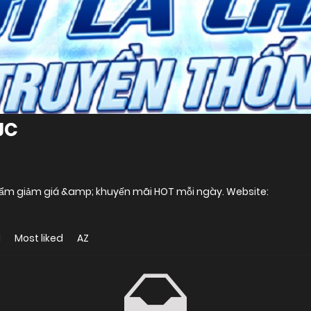
JC
phẩm giảm giá &amp; khuyến mãi HOT mỗi ngày. Website:
d
Most liked
AZ