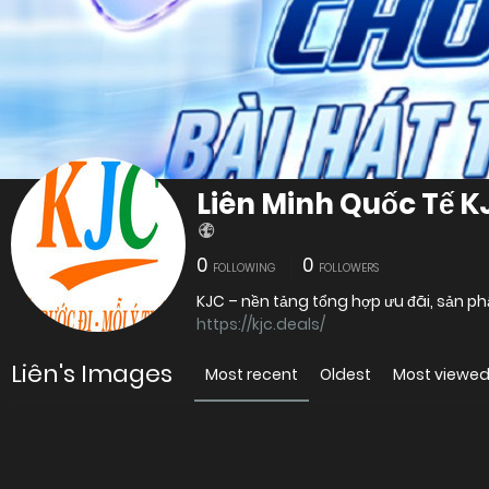
Liên Minh Quốc Tế K
0
0
FOLLOWING
FOLLOWERS
KJC – nền tảng tổng hợp ưu đãi, sản 
https://kjc.deals/
Liên's Images
Most recent
Oldest
Most viewe