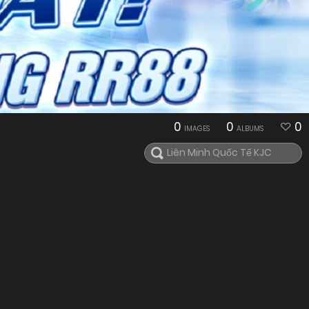
0
0
0
IMAGES
ALBUMS