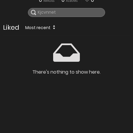
0
0
0
IMAGES
ALBUMS
Liked
Most recent
There's nothing to show here.