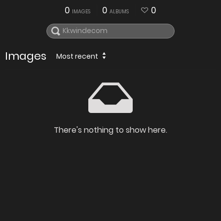
0
0
0
IMAGES
ALBUMS
Images
Most recent
There's nothing to show here.