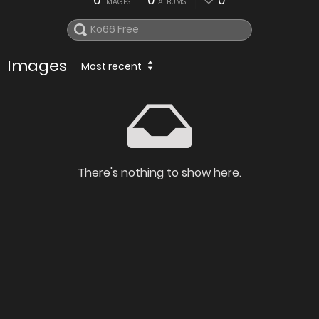
0
0
0
IMAGES
ALBUMS
Images
Most recent
There's nothing to show here.