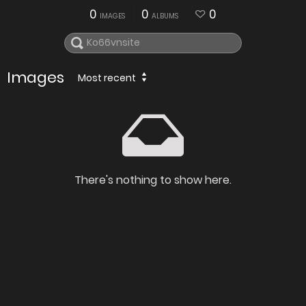
0
0
0
IMAGES
ALBUMS
Images
Most recent
There's nothing to show here.