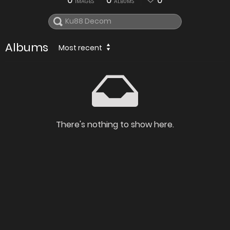
0
0
0
IMAGES
ALBUMS
Albums
Most recent
There's nothing to show here.