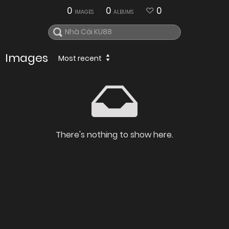
0
0
0
IMAGES
ALBUMS
Images
Most recent
There's nothing to show here.