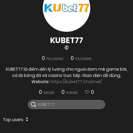
KUBET77
0
0
FOLLOWING
FOLLOWERS
KUBET77 là điểm đến lý tưởng cho người đam mê game bài,
cá độ bóng đá và casino trực tiếp. Giao diện dễ dùng,
Website:
https://kubet77.channel/
0
0
0
IMAGES
ALBUMS
Top users