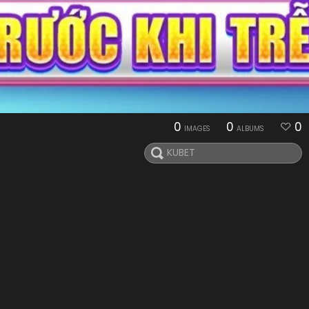
0
0
0
IMAGES
ALBUMS