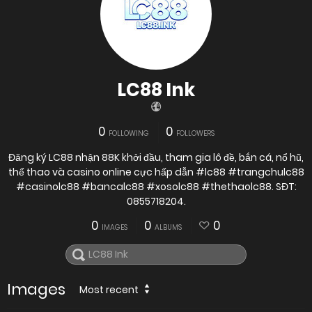
LC88 Ink
0
0
FOLLOWING
FOLLOWERS
Đăng ký LC88 nhận 88K khởi đầu, tham gia lô đề, bắn cá, nổ hũ,
thể thao và casino online cực hấp dẫn #lc88 #trangchulc88
#casinolc88 #bancalc88 #xosolc88 #thethaolc88. SĐT:
0855718204.
0
0
0
IMAGES
ALBUMS
Images
Most recent