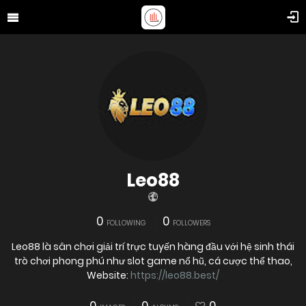
Leo88
0
0
FOLLOWING
FOLLOWERS
Leo88 là sân chơi giải trí trực tuyến hàng đầu với hệ sinh thái
trò chơi phong phú như slot game nổ hũ, cá cược thể thao,
Website:
https://leo88.best/