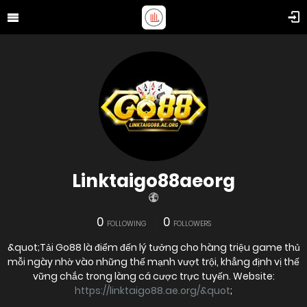
Linktaigo88aeorg
0
0
FOLLOWING
FOLLOWERS
&quot;Tải Go88 là điểm đến lý tưởng cho hàng triệu game thủ
mỗi ngày nhờ vào những thế mạnh vượt trội, khẳng định vị thế
vững chắc trong làng cá cược trực tuyến. Website:
https://linktaigo88.ae.org/&quot
;