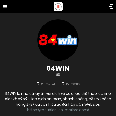
84WIN
0
0
FOLLOWING
FOLLOWERS
84WIN là nhà cái uy tín với dịch vụ cá cược thể thao, casino,
slot và xổ số. Giao dịch an toàn, nhanh chóng, hỗ trợ khách
hàng 24/7 và có nhiều ưu đãi hấp dẫn. Website:
https://meubles-en-marbre.com/