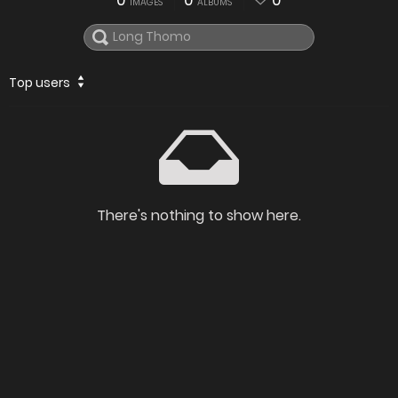
0
0
0
IMAGES
ALBUMS
Top users
There's nothing to show here.