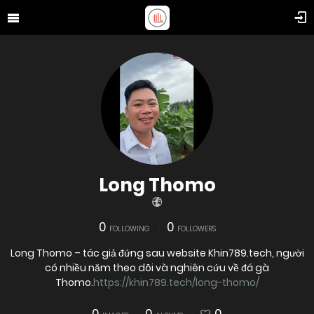
Long Thomo
0
0
FOLLOWING
FOLLOWERS
Long Thomo – tác giả đứng sau website Khin789.tech, người
có nhiều năm theo dõi và nghiên cứu về đá gà
Thomo.
https://khin789.tech/long-thomo/