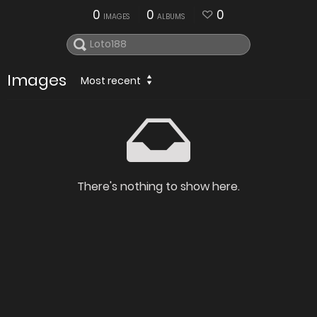
0
0
0
IMAGES
ALBUMS
Images
Most recent
There's nothing to show here.