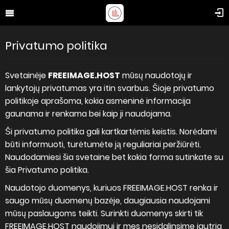
Privatumo politika
Svetainėje
FREEIMAGE.HOST
mūsų naudotojų ir
lankytojų privatumas yra itin svarbus. Šioje privatumo
politikoje aprašoma, kokia asmeninė informacija
gaunama ir renkama bei kaip ji naudojama.
Ši privatumo politika gali kartkartėmis keistis. Norėdami
būti informuoti, turėtumėte ją reguliariai peržiūrėti.
Naudodamiesi šia svetaine bet kokia forma sutinkate su
šia Privatumo politika.
Naudotojo duomenys, kuriuos FREEIMAGE.HOST renka ir
saugo mūsų duomenų bazėje, daugiausia naudojami
mūsų paslaugoms teikti. Surinkti duomenys skirti tik
FREEIMAGE.HOST naudojimui ir mes nesidalinsime jautria