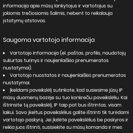
informacija apie mūsų lankytojus ir vartotojus su
jokiomis trečiosiomis šalimis, nebent to reikalauja
įstatymų atstovas.
Saugoma vartotojo informacija
Vartotojo informacija (el. paštas, profilis, naudotojų
sukurtas turinys ir naujienlaiškio prenumeratos
nustatymai).
Vartotojo nuostatos ir naujienlaiškio prenumeratos
nustatymai.
Įkeldami paveikslėlį sutinkate, kad susiesime jūsų IP
mūsų duomenų bazėje su tuo konkrečiu paveikslėliu. Kai
ištrinsite tą paveikslėlį, IP taip pat bus ištrintas, visam
laikui. Savo įkeltus paveikslėlius galite ištrinti tik turėdami
vartotojo paskyrą. Jei įkėlėte paveikslėlius be paskyros ir
reikia juos ištrinti, susisiekite su mūsų komanda ir mes