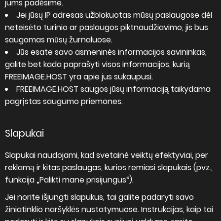
jums padėsime.
Jei jūsų IP adresas užblokuotas mūsų paslaugose dėl
neteisėto turinio ar paslaugos piktnaudžiavimo, jis bus
saugomas mūsų žurnaluose.
Jūs esate savo asmeninės informacijos savininkas,
galite bet kada paprašyti visos informacijos, kurią
FREEIMAGE.HOST yra apie jus sukaupusi.
FREEIMAGE.HOST saugos jūsų informaciją taikydama
pagrįstas saugumo priemones.
Slapukai
Slapukai naudojami, kad svetainė veiktų efektyviai, per
reklamą ir kitas paslaugas, kurios remiasi slapukais (pvz.,
funkcija „Palikti mane prisijungus“).
Jei norite išjungti slapukus, tai galite padaryti savo
žiniatinklio naršyklės nustatymuose. Instrukcijas, kaip tai