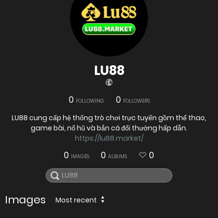
LU88
0
0
FOLLOWING
FOLLOWERS
LU88 cung cấp hệ thống trò chơi trực tuyến gồm thể thao,
game bài, nổ hũ và bắn cá đổi thưởng hấp dẫn.
https://lu88.market/
0
0
0
IMAGES
ALBUMS
Images
Most recent