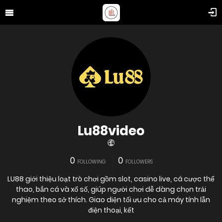
Lu88video
0
0
FOLLOWING
FOLLOWERS
LU88 giới thiệu loạt trò chơi gồm slot, casino live, cá cược thể
thao, bắn cá và xổ số, giúp người chơi dễ dàng chọn trải
nghiệm theo sở thích. Giao diện tối ưu cho cả máy tính lẫn
điện thoại, kết