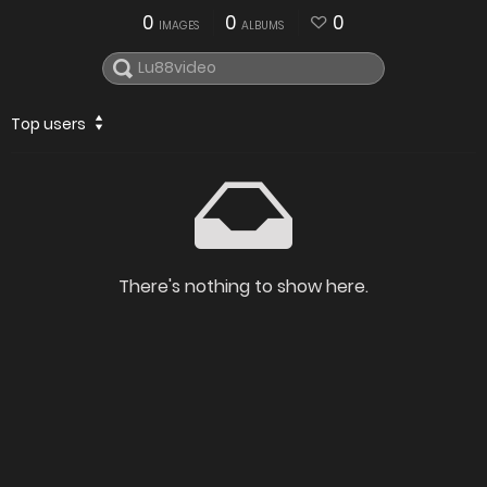
0
0
0
IMAGES
ALBUMS
Top users
There's nothing to show here.