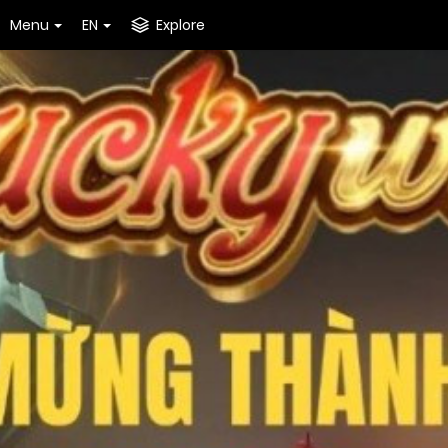
Menu
EN
Explore