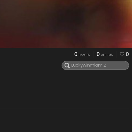
0
0
0
IMAGES
ALBUMS