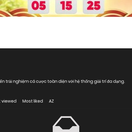
n trải nghiệm cá cược toàn diện với hệ thống giải trí đa dạng.
 viewed
Most liked
AZ