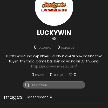
LUCKYWIN
0
0
FOLLOWING
FOLLOWERS
LUCKYWIN cung cấp nhiều lựa chọn giải trí như casino trực
tuyến, thể thao, game bài, bắn cá và nổ hũ đổi thưởng.
https://luckywinvn.za.com/
0
0
0
IMAGES
ALBUMS
Images
Most recent