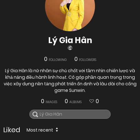
Lý Gia Hân
0
0
FOLLOWING
FOLLOWERS
Lý Gia Hân là nữ nhân sự chủ chốt với tầm nhìn chiến lược và
khả năng điều hành linh hoạt. Cô góp phần quan trọng trong
việc xây dựng nền tảng phát triển ổn định và lâu dài cho cổng
game Sunwin.
0
0
0
IMAGES
ALBUMS
Liked
Most recent