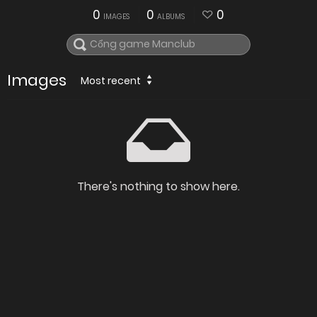
0
0
0
IMAGES
ALBUMS
Images
Most recent
There's nothing to show here.