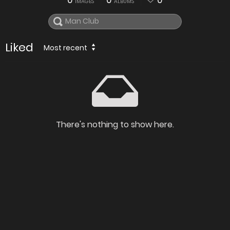
0
0
0
IMAGES
ALBUMS
Liked
Most recent
There's nothing to show here.