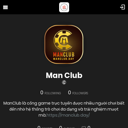
Man Club
0
0
FOLLOWING
FOLLOWERS
ManClub là cổng game trực tuyến được nhiều người chơi biết
đến nhờ hệ thống trò chơi đa dạng và trải nghiệm mượt
mà.
https://manclub.day/