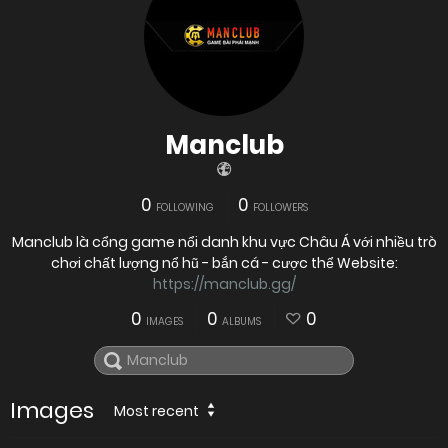
Manclub
0
0
FOLLOWING
FOLLOWERS
Manclub là cổng game nổi danh khu vực Châu Á với nhiều trò
chơi chất lượng nổ hũ - bắn cá - cược thể Website:
https://manclub.gg/
0
0
0
IMAGES
ALBUMS
Images
Most recent