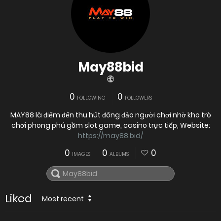
May88bid
0
0
FOLLOWING
FOLLOWERS
MAY88 là điểm đến thu hút đông đảo người chơi nhờ kho trò
chơi phong phú gồm slot game, casino trực tiếp, Website:
https://may88.bid/
0
0
0
IMAGES
ALBUMS
Liked
Most recent