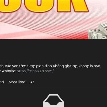
ch, vừa yên tâm từng giao dịch. Không giật lag, không lo mất
info – chỉ tập trung vào “quẩy” mà thôi! Website:
https://mb66.za.com/
wed
Most liked
AZ