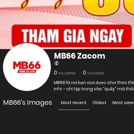
MB66 Zacom
0
0
FOLLOWING
FOLLOWERS
MB66 là nơi bạn vừa được chơi thỏa thí
MB66's Images
Most recent
Oldest
Most vie