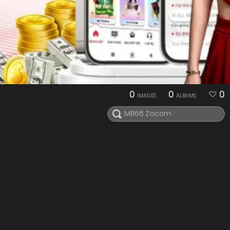
0
0
0
IMAGES
ALBUMS