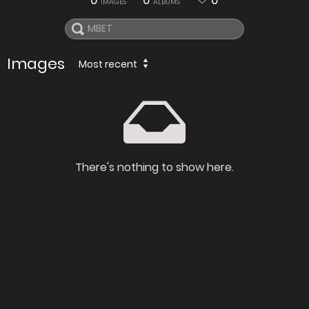
0
0
0
IMAGES
ALBUMS
Images
Most recent
There's nothing to show here.