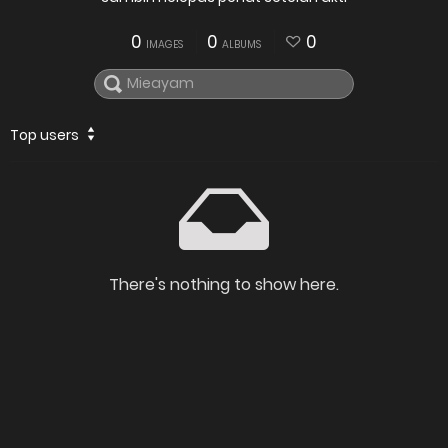
0
0
0
IMAGES
ALBUMS
Top users
There's nothing to show here.