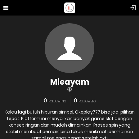
Mieayam
0
0
FOLLOWING
FOLLOWERS
Kalau lagi butuh hiburan simpel, Okeplay777 bisa jadi pilihan
tepat. Platform ini menyajikan banyak game slot dengan
konsep ringan dan mudah dimainkan. Proses spin yang
stabil membuat pemain bisa fokus menikmati permainan
sambil melepas penat setelah akti